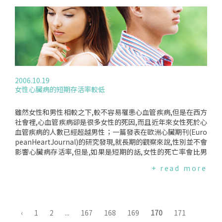
y)的研究,樣本是21,565位在1995年因為心臟病而住院的病患；
研究結果發現女性在出現第一次心臟病症狀後,28天內死亡的機
率比男性高出70％,5年內死亡的機率比男性高出52％,但是,5年
之後,女性心臟病的死亡率卻大幅下降；研究人員解釋,年長的女
性在短期死亡率高的原因有可能是因為年齡較高、附帶有其他
疾病的比例較高(例如:糖尿病)等,較年經的女性則有可能因為不
願就醫或是不容易被診斷出心臟疾病而延誤病情,而女性長期存
活率高有可能反映了女性生理上對抗心臟病的優勢.
2006.10.19
女性心臟病的短期存活率較低
雖然女性和男性相較之下,較不容易罹患心血管疾病,但是在西方
社會裡,心血管疾病卻是很多女性的死因,而且近年來女性死於心
血管疾病的人數已經超越男性；一篇發表在歐洲心臟期刊(Euro
peanHeartJournal)的研究發現,就長期的觀察來說,性別並不會
影響心臟病存活率,但是,如果是短期的話,女性的死亡率會比男
性高.研究人員追蹤了1,575名女性和3,902名男性病患2.7年,研
+ read more
究目的是為了要瞭解在高風險的心臟病病患中,性別會不會影響
其存活率；在研究期間,有327位女性和619位男性去世,就長期
的存活率而言,是沒有性別差異的,但是,若就住院期間的死亡率
來說的話,女性的死亡率要比男性高57％；此外,研究也發現,和
男性比較起來,女性的平均年齡較高、有較多心臟衰竭的症狀,高
‹
1
2
...
167
168
169
170
171
血壓、糖尿病和高膽固醇的風險也比較高,而且較不容易獲得血