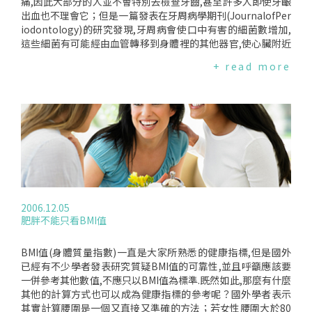
痛,因此大部分的人並不會特別去檢查牙齒,甚至許多人即使牙齦
出血也不理會它；但是一篇發表在牙周病學期刊(JournalofPer
iodontology)的研究發現,牙周病會使口中有害的細菌數增加,
這些細菌有可能經由血管轉移到身體裡的其他器官,使心臟附近
的動脈堆積齒菌斑,導致心血管疾病；此外,研究也發現牙周病和
+ read more
中風、糖尿病、胰臟癌等疾病的相關性,也容易引起上呼吸道疾
病等併發症；因此,把牙齒清潔乾淨,其實就是預防這些疾病的第
一步.牙周病會導致齒槽骨流失,齒槽骨流失會導致牙齒掉落,根
據目前有的研究已經可以確定,大約是齒槽骨每流失20％,慢性心
臟疾病的風險就會增加40％；因此,一個人掉越多牙齒,其罹患心
血管疾病的風險就會越大.如果有出現以下症狀的話,應該請牙醫
檢查:1.當刷牙或使用牙線時,牙齦容易流血.2.牙齦紅腫或是會疼
痛.3.牙齦和牙齒脫離.4.呼吸困難.
2006.12.05
肥胖不能只看BMI值
BMI值(身體質量指數)一直是大家所熟悉的健康指標,但是國外
已經有不少學者發表研究質疑BMI值的可靠性,並且呼籲應該要
一併參考其他數值,不應只以BMI值為標準.既然如此,那麼有什麼
其他的計算方式也可以成為健康指標的參考呢？國外學者表示
其實計算腰圍是一個又直接又準確的方法；若女性腰圍大於80