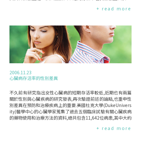
公分(32英吋)、男性大於94公分(37英吋)的話,罹患心血管疾病
+ read more
和新陳代謝疾病的風險便會增加,若女性腰圍大於88公分(35英
吋)、男性大於102公分(40英吋)的話,便是這些疾病的高危險群.
國內也有學者提出腰臀比是比較好的指標,腰臀比的計算方式是
腰圍除以臀圍,根據衛生署1993～1996年國民營養調查結果顯
示,若女性腰臀比大於0.85、男性大於0.9的話,就屬於肥胖標
準；此外,衛生署目前公布的成人肥胖定義,除了大家所熟悉的B
MI值之外,女性腰圍大於80公分、男性大於90公分也屬於異常範
圍.其實像是體脂肪、腰圍/身高比等也都有學者參考使用,不論
如何,研究人員都強調,健康的重點不在於"體重多少",而是在
於"多餘的脂肪囤積在哪裡".
2006.11.23
心臟病存活率的性別差異
不久前有研究指出女性心臟病的短期存活率較低,近期也有兩篇
關於性別與心臟疾病的研究發表,再次驗證前述的論點,也重申性
別差異在預防和治療疾病上的重要.美國杜克大學(DukeUnivers
ity)醫學中心的心臟學家蒐集了過去五個臨床試驗有關心臟疾病
的藥物使用和治療方法的資料,總共包含11,642位病患,其中大約
有24％是女性；結果發現女性罹患的心血管疾病較男性輕微,而
+ read more
且在病患出現心臟衰竭症狀後,女性通常活的比男性久.另一份研
究是發表在美國心臟病學期刊(AmericanJournalofCardiolog