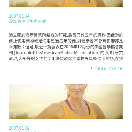
2007.01.04
骨鬆藥停用後仍有效
過去關於治療骨質疏鬆症的研究,最長只有五年的資料,因此對於
停止使用藥物或是使用超過五年的話,對健康會不會有影響都是
未知數；但是,最近一篇發表在2006年12月份的美國醫學協會期
刊(JournaloftheAmericanMedicalAssociation)的長期研究
發現,大部分的女性在使用骨質疏鬆症藥物五年後停用的話,在接
下來的五年間都不會增加她們骨折的風險,但是研究人員還是建
+ read more
議脊椎骨折的高危險群,最好不要停止使用藥物.這份研究是199
6年一項叫FIT(FractureInterventionTrial)試驗的後續研究,總
共包含1,099位曾在FIT試驗中使用骨質疏鬆藥物的女性,這些女
性在後續研究中被隨機分成兩組,一組持續服用藥物,另一組則使
用安慰劑,研究人員則紀錄她們的骨質密度.結果發現持續使用藥
物的女性,其髖骨和脊椎骨的密度的確比停止使用藥物的女性高,
但是,除了脊椎之外的骨折率則和停止使用藥物的女性一樣；此
外,對於因為背痛而於臨床上診斷出脊椎骨折的女性而言,研究人
員建議最好還是持續使用藥物比較好,雖然這樣的病例很低,大約
佔持續用藥者的2.5％、停止用藥者5％；研究也證實若不停止
2007.01.02
使用藥物,十年的使用期是很安全的.研究人員表示這是很重要的