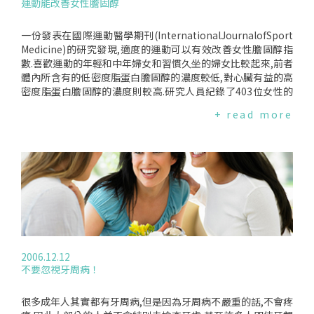
運動能改善女性膽固醇
研究結果,因為對於骨質疏鬆症的治療和藥物的使用究竟要持續
多久,醫界一直沒有確定的答案；女性的骨質疏鬆常較男性普遍
也較嚴重,尤其是更年期的婦女,有時必須同時服用多種藥物,若
一份發表在國際運動醫學期刊(InternationalJournalofSport
她們在服藥五年後可以停止服用一段時間的話,就可以減輕她們
Medicine)的研究發現,適度的運動可以有效改善女性膽固醇指
身體和經濟負擔.
數.喜歡運動的年輕和中年婦女和習慣久坐的婦女比較起來,前者
體內所含有的低密度脂蛋白膽固醇的濃度較低,對心臟有益的高
密度脂蛋白膽固醇的濃度則較高.研究人員紀錄了403位女性的
運動習慣、膽固醇指數等指標,結果發現在運動中消耗越多的卡
+ read more
路里,其體內低密度脂蛋白膽固醇的濃度越低、高密度脂蛋白膽
固醇的濃度則越高；此外,較常從事劇烈運動的女性,心臟耐力和
其他人比起來通常是最強的,但是就膽固醇的濃度而言,適度運動
的效益反而比劇烈運動好,至於為什麼會有這樣的差異,目前並不
清楚原因.
2006.12.12
不要忽視牙周病！
很多成年人其實都有牙周病,但是因為牙周病不嚴重的話,不會疼