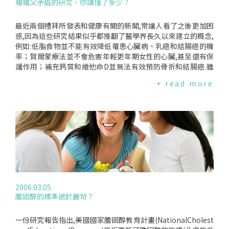
複雜又矛盾的研究，你讀懂了多少？
研究也顯示單獨使用雌激素會增加子宮內膜癌的風險,因此,賀爾
蒙療法的使用還是需要再觀察的.耶魯大學的研究團隊目前正在
徵求90名介於42至58歲的更年期健康女性作為將來試驗的參與
最近兩個禮拜所發表和健康有關的新聞,常讓人看了之後更加困
者,此試驗將研究藥丸和皮膚貼片賀爾蒙療法的影響,一旦被錄取
惑,因為這些研究結果似乎都推翻了醫學界長久以來建立的概念,
則會提供賠償金給參與者.
例如:低脂食物並不能有效降低罹患心臟病、乳癌和結腸癌的機
率；賀爾蒙療法並不會危害年輕更年期女性的心臟,甚至還有保
護作用；補充鈣質和維他命D並無法有效預防骨折和結腸癌.雖
然如此,仍然沒有人敢說"吃高熱量的食物是沒關係的"、"荷爾
+ read more
蒙療法絕對是安全的"、或是"補充維他命D和鈣片是沒用的".每
個人都希望研究結果能找到確切的答案,但是研究過程中常會有
無法掌控和無法預期的事件發生,例如:一、研究時間長短:以WHI
的"婦女健康計畫"為例,整個研究歷時15年,研究範圍越大、時間
越長,變因自然也就越多,過程中的問題假設、研究決策、意外發
展等都會使研究結果更複雜；當然,研究時間過短也是變因之一.
二、問題假設錯誤,或是隨著研究的進行,假設就過時了.三、參
與者的配合:以醫學研究而言,要參與者控制飲食或準時用藥是很
困難的,許多參與者的飲食習慣不斷地在改變,也有人常會服用新
藥物.四、參與者間的差異:參與者的年紀、健康狀況等都是影響
2006.03.05
研究結果的重要因素.因為以上的種種變因,研究就有可能會產生
膽固醇的標準過於嚴苛？
互相衝突的結果,甚至有時候為了讓結果能趕快發表,研究者可能
忽略了微小但重要的細節,因此,研究雖然無法提供一個完整確切
的答案,卻能夠產生許多有價值的資料；民眾在閱讀這些訊息時,
一份研究報告指出,美國國家膽固醇教育計畫(NationalCholest