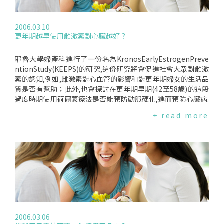
2006.03.10
更年期越早使用雌激素對心臟越好？
耶魯大學婦產科進行了一份名為KronosEarlyEstrogenPreve
ntionStudy(KEEPS)的研究,這份研究將會促進社會大眾對雌激
素的認知,例如,雌激素對心血管的影響和對更年期婦女的生活品
質是否有幫助；此外,也會探討在更年期早期(42至58歲)的這段
過度時期使用荷爾蒙療法是否能預防動脈硬化,進而預防心臟病.
這份研究結果和"婦女健康計畫"(WHI)所發表的結果是相呼應
+ read more
的,"婦女健康計畫"在2002年就已停止,其研究團隊最初就表示
雌激素對動脈硬化的益處是有限的,這項計畫的參與者大多為更
年期已結束的婦女,平均年齡為63歲.現今這份研究結果則顯示在
50至59歲間使用雌激素能為心臟帶來正面的影響.KEEPS的主要
研究員表示:越早使用雌激素,越有可能獲得正面的效益,如果太
晚使用,則會有負面影響.雌激素的作用在於預防動脈硬化的發
生,而不是治療已硬化的動脈,因此,在更年期好幾年以後再使用
雌激素是沒有用的；即將進入更年期的女性可以考慮使用雌激
素減緩熱潮紅等更年期症狀,而且不需擔心雌激素對心臟產生的
作用,因為雌激素對她們的心臟甚至可能是有益的.台灣女人連線
2006.03.06
表示:雖然在更年期早期使用雌激素可能對心臟有益,但是,許多