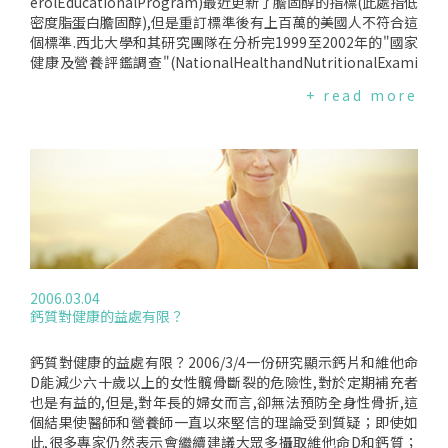
也不應以過於專斷的態度解讀這些資訊.
erolEducationalProgram)最近更新了膽固醇的指標(此處指低
密度脂蛋白膽固醇),但是重訂標準後有上百萬的美國人不符合這
個標準.西北大學和其研究團隊在分析完1999至2002年的"國家
健康及營養評鑑調查"(NationalHealthandNutritionalExami
nationSurvey)報告後表示專家們所認定的標準值,和民眾所能
+ read more
維持的標準值並不一致,而且其間的差距越來越大,以心血管疾病
的低危險群為例,膽固醇在2001年的標準值為130mg/dl,但是在
2004年時,標準值降至100mg/dl；因此,3200位參與者中,在200
1年有30％的人的膽固醇是高於標準的,而於2004年重新訂定標
準後,則有36％的人不合標準；而心血管疾病的中危險群及高危
險群的差異更大,以2001年的標準來說,分別有56％及72％的人
超過標準,但是在2004年重訂標準後,不合標準的人分別增至8
7％和96％.通常超過標準的病人,醫師都會建議使用藥物降低膽
固醇以預防心血管疾病,但是在新的標準重訂後,許多人即使服用
Statin也無法降到標準值,而且,現階段藥物的價格反而讓真正需
2006.03.04
要它的人無力取得；這個缺口是一個真正需要思考的問題,究竟
鈣質對健康的益處有限？
這樣的標準值是訂的合乎標準,還是過於嚴苛？
鈣質對健康的益處有限？2006/3/4一份研究顯示鈣片和維他命
D能減少六十歲以上的女性髖骨斷裂的危險性,對於定期補充者
也是有益的,但是,對年長的婦女而言,卻無法預防全身性骨折,這
個結果使醫師和營養師一直以來堅信的理論受到質疑；即使如
此,很多專家仍然表示會繼續建議大眾多攝取維他命D和鈣質；