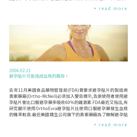
也有專家覺得這是個好的開始,至少應該讓高危險群的女性瞭解
+ read more
到光是攝取維他命D和鈣質是不夠的；除此之外,平時就該多注
意飲食,而不應寄望在短時間內攝取鈣質和維他命D就能改變多
年因營養不均衡所累積的影響.這項研究是美國"婦女健康計
畫"的一部份,也是截至目前為止規模最大的研究,總共歷時七年,
取樣36282位50至79歲的婦女,其中一半的參與者每天攝取1000
毫克的鈣和400單位的維他命D,另一半的參與者則食用安慰劑；
這份研究結果顯示六十歲以上的婦女食用鈣片的話,可以降低2
1％髖骨骨折的機率,但,整體而言,對骨質的密度卻沒有太大的影
響,因此研究結果有可能表示在晚年攝取鈣質和維他命D的益處
是有限的,尤其是年長的婦女及骨質疏鬆症的高危險群應特別注
2006.02.21
意.這項研究亦有不可控制的變因,例如,很多參與者在研究開始
避孕貼片可能造成血栓的風險！
前就已經食用鈣片,而在實驗開始後,不論他們被分配到實驗組或
是對照組,他們都能繼續食用,因此,鈣片可能對這些婦女有益,但
也增加了研究的不確定性,還有些婦女可能因為食用了賀爾蒙藥
去年11月美國食品藥物管理局(FDA)曾要求避孕貼片的製造商
物而降低了骨折的可能性；此外,研究也指出鈣質並不能有效預
奧索藥廠(Ortho-McNeil)必須加入警告標示,告訴使用者使用避
防大腸癌.
孕貼片會比口服避孕藥多吸收60％的雌激素.FDA最近又指出,有
研究顯示使用OrthoEvra避孕貼片比使用口服避孕藥發生血栓
的機率較高.最近美國嬌生公司旗下的奧索藥廠為了瞭解避孕貼
片的副作用進行了兩項研究,第一項研究顯示,使用OrthoEvra避
+ read more
孕貼片的婦女比使用口服避孕藥的婦女,會發生兩倍的非致命血
栓風險.但另外一項研究顯示,使用避孕貼片不會增加心臟病與中