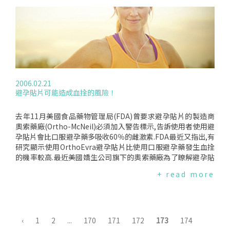
風的危險.FDA的Dr.Shames表示,這項研究仍持續在進行中,還
要再18個月才有結果.FDA雖未因此立即採取行動,但會密切注意
使用避孕貼片可能造成的後遺症對此,嬌生在台子公司楊森藥廠
表示,台灣上市的避孕貼片名稱為Evra,與在美國上市的OrthoEv
ra不僅名稱不同,因製造地不一樣,雌激素的含量也不同,在台灣
上市的避孕貼片雌激素含量較少,且自從93年在台上市以來尚未
出現引發血栓副作用的報告.對此說法台灣女人連線表示並不認
同,若同一藥品會因為製造地不同而有不一樣的藥效,那麼藥品要
2006.02.21
上市前所做的審合評估就必須包含製造地才是.
避孕貼片可能造成血拴的風險！
去年11月美國食品藥物管理局(FDA)曾要求避孕貼片的製造商
奧索藥廠(Ortho-McNeil)必須加入警告標示,告訴使用者使用避
孕貼片會比口服避孕藥多吸收60％的雌激素.FDA最近又指出,有
研究顯示使用OrthoEvra避孕貼片比使用口服避孕藥發生血拴
的機率較高.最近美國嬌生公司旗下的奧索藥廠為了瞭解避孕貼
片的副作用進行了兩項研究,第一項研究顯示,使用OrthoEvra避
+ read more
孕貼片的婦女比使用口服避孕藥的婦女,會發生兩倍的非致命血
拴風險.但另外一項研究顯示,使用避孕貼片不會增加心臟病與中
風的危險.FDA的Dr.Shames表示,這項研究仍持續在進行中,還
要再18個月才有結果.FDA雖未因此立即採取行動,但會密切注意
使用避孕貼片可能造成的後遺症對此,嬌生在台子公司楊森藥廠
‹
1
2
...
170
171
172
173
174
表示,台灣上市的避孕貼片名稱為Evra,與在美國上市的OrthoEv